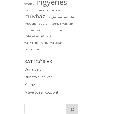
ingyenes
fiatalok
kisterem
koncert
kérdőív
művház
nagyterem
néptánc
népzene
operett
szent istván nap
színház
színházterem
tánc
tüdőszűrés
tűzijáték
városirendezvény
várudvar
ördögszekér
KATEGÓRIÁK
Duna-part
Dunaföldvári Vár
Kiemelt
Művelődési Központ