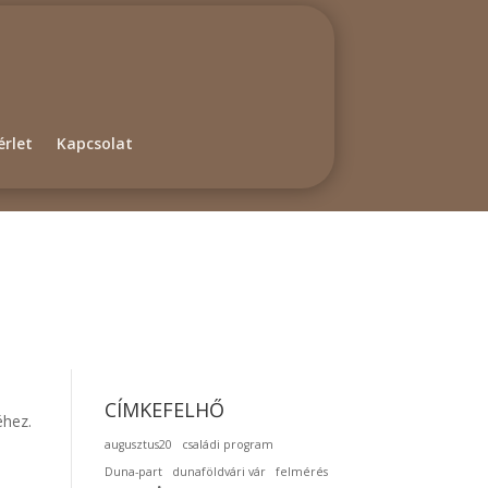
rlet
Kapcsolat
CÍMKEFELHŐ
éhez.
augusztus20
családi program
Duna-part
dunaföldvári vár
felmérés