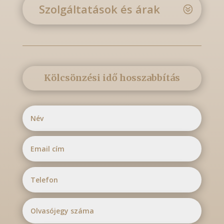
Szolgáltatások és árak
Kölcsönzési idő hosszabbítás