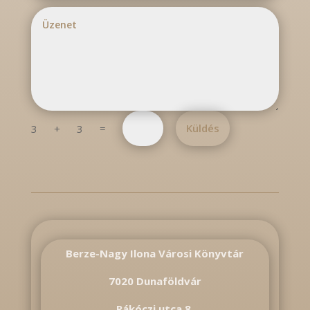
=
Küldés
3 + 3
Berze-Nagy Ilona Városi Könyvtár
7020 Dunaföldvár
Rákóczi utca 8.