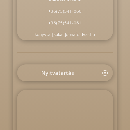
+36(75)541-060
+36(75)541-061
konyvtar[kukac]dunafoldvar.hu
Nyitvatartás