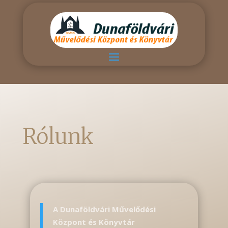
Rólunk
A Dunaföldvári Művelődési
Központ és Könyvtár