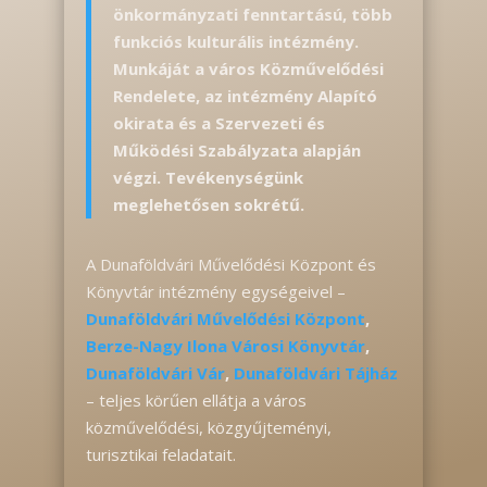
önkormányzati fenntartású, több
funkciós kulturális intézmény.
Munkáját a város Közművelődési
Rendelete, az intézmény Alapító
okirata és a Szervezeti és
Működési Szabályzata alapján
végzi. Tevékenységünk
meglehetősen sokrétű.
A Dunaföldvári Művelődési Központ és
Könyvtár intézmény egységeivel –
Dunaföldvári Művelődési Központ
,
Berze-Nagy Ilona Városi Könyvtár
,
Dunaföldvári Vár
,
Dunaföldvári Tájház
– teljes körűen ellátja a város
közművelődési, közgyűjteményi,
turisztikai feladatait.