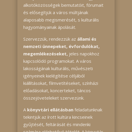
alkotóközösségek bemutatóit, fórumait
és elősegítjük a város múltjának
alaposabb megismerését, s kulturális
hagyományainak ápolását.
Szervezzük, rendezzük az
állami és
nemzeti ünnepeket, évfordulókat,
megemlékezéseket,
jeles napokhoz
kapcsolódó programokat. A város
lakosságának kulturális, művészeti
igényeinek kielégítése céljából
kiállításokat, filmvetítéseket, színházi
előadásokat, koncerteket, táncos
összejöveteleket szervezünk.
A
könyvtári ellátásban
feladatunknak
tekintjük az írott kultúra kincseinek
gyűjtését, feltárását és mindenki
számára elérhetővé tételét. A könyvtár