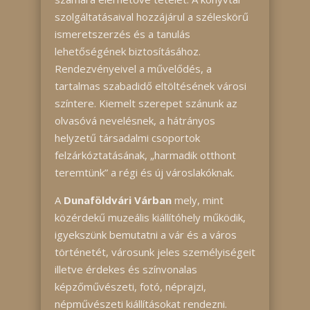
szolgáltatásaival hozzájárul a széleskörű
ismeretszerzés és a tanulás
lehetőségének biztosításához.
Rendezvényeivel a művelődés, a
tartalmas szabadidő eltöltésének városi
színtere. Kiemelt szerepet szánunk az
olvasóvá nevelésnek, a hátrányos
helyzetű társadalmi csoportok
felzárkóztatásának, „harmadik otthont
teremtünk” a régi és új városlakóknak.
A
Dunaföldvári Várban
mely, mint
közérdekű muzeális kiállítóhely működik,
igyekszünk bemutatni a vár és a város
történetét, városunk jeles személyiségeit
illetve érdekes és színvonalas
képzőművészeti, fotó, néprajzi,
népművészeti kiállításokat rendezni.