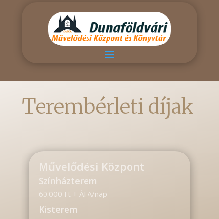
Terembérleti díjak
Művelődési Központ
Színházterem
60.000 Ft + ÁFA/nap
Kisterem