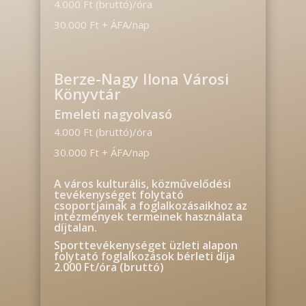
4.000 Ft (bruttó)/óra
30.000 Ft + ÁFA/nap
Berze-Nagy Ilona Városi
Könyvtár
Emeleti nagyolvasó
4.000 Ft (bruttó)/óra
30.000 Ft + ÁFA/nap
A város kulturális, közművelődési
tevékenységet folytató
csoportjainak a foglalkozásaikhoz az
intézmények termeinek használata
díjtalan.
Sporttevékenységet üzleti alapon
folytató foglalkozások bérleti díja
2.000 Ft/óra (bruttó)