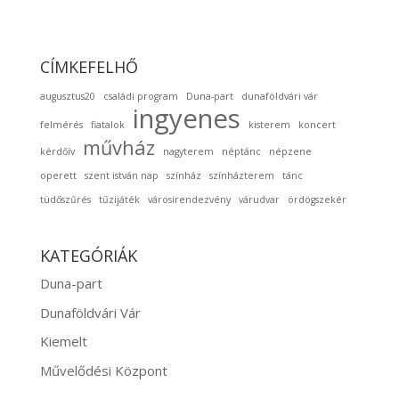
CÍMKEFELHŐ
augusztus20
családi program
Duna-part
dunaföldvári vár
ingyenes
felmérés
fiatalok
kisterem
koncert
művház
kérdőív
nagyterem
néptánc
népzene
operett
szent istván nap
színház
színházterem
tánc
tüdőszűrés
tűzijáték
városirendezvény
várudvar
ördögszekér
KATEGÓRIÁK
Duna-part
Dunaföldvári Vár
Kiemelt
Művelődési Központ