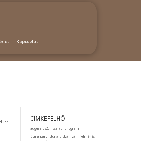
rlet
Kapcsolat
CÍMKEFELHŐ
éhez.
augusztus20
családi program
Duna-part
dunaföldvári vár
felmérés