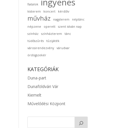
ingyenes
fiatalok
kisterem
koncert
kérdőív
művház
nagyterem
néptánc
népzene
operett
szent istván nap
színház
színházterem
tánc
tüdőszűrés
tűzijáték
városirendezvény
várudvar
ördögszekér
KATEGÓRIÁK
Duna-part
Dunaföldvári Vár
Kiemelt
Művelődési Központ