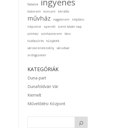
ingyenes
fiatalok
kisterem
koncert
kérdőív
művház
nagyterem
néptánc
népzene
operett
szent istván nap
színház
színházterem
tánc
tüdőszűrés
tűzijáték
városirendezvény
várudvar
ördögszekér
KATEGÓRIÁK
Duna-part
Dunaföldvári Vár
Kiemelt
Művelődési Központ