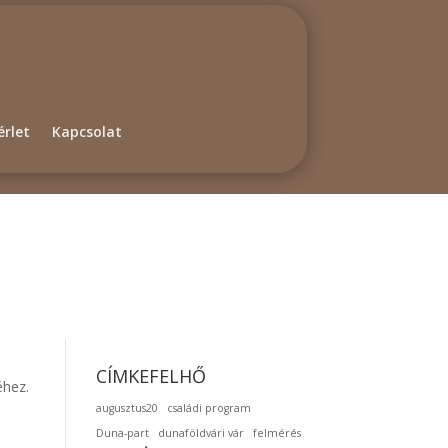
rlet
Kapcsolat
CÍMKEFELHŐ
éhez.
augusztus20
családi program
Duna-part
dunaföldvári vár
felmérés