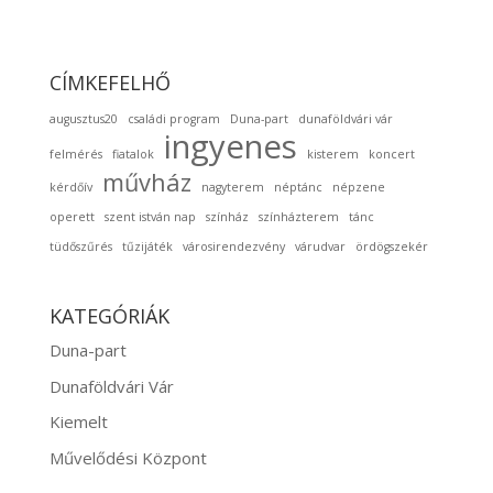
CÍMKEFELHŐ
augusztus20
családi program
Duna-part
dunaföldvári vár
ingyenes
felmérés
fiatalok
kisterem
koncert
művház
kérdőív
nagyterem
néptánc
népzene
operett
szent istván nap
színház
színházterem
tánc
tüdőszűrés
tűzijáték
városirendezvény
várudvar
ördögszekér
KATEGÓRIÁK
Duna-part
Dunaföldvári Vár
Kiemelt
Művelődési Központ