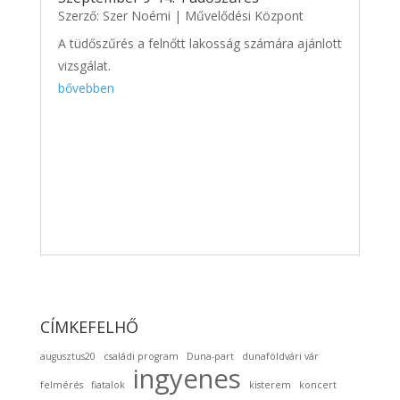
Szerző:
Szer Noémi
|
Művelődési Központ
A tüdőszűrés a felnőtt lakosság számára ajánlott
vizsgálat.
bővebben
CÍMKEFELHŐ
augusztus20
családi program
Duna-part
dunaföldvári vár
ingyenes
felmérés
fiatalok
kisterem
koncert