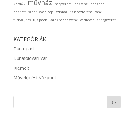
művház
kérdőív
nagyterem
néptánc
népzene
operett
szent istván nap
színház
színházterem
tánc
tüdőszűrés
tűzijáték
városirendezvény
várudvar
ördögszekér
KATEGÓRIÁK
Duna-part
Dunaföldvári Vár
Kiemelt
Művelődési Központ