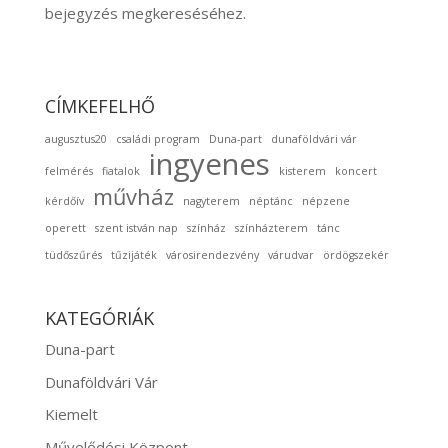
bejegyzés megkereséséhez.
CÍMKEFELHŐ
augusztus20
családi program
Duna-part
dunaföldvári vár
ingyenes
felmérés
fiatalok
kisterem
koncert
művház
kérdőív
nagyterem
néptánc
népzene
operett
szent istván nap
színház
színházterem
tánc
tüdőszűrés
tűzijáték
városirendezvény
várudvar
ördögszekér
KATEGÓRIÁK
Duna-part
Dunaföldvári Vár
Kiemelt
Művelődési Központ