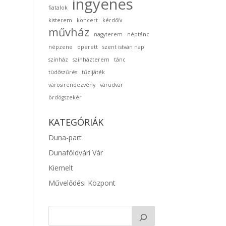
ingyenes
fiatalok
kisterem
koncert
kérdőív
művház
nagyterem
néptánc
népzene
operett
szent istván nap
színház
színházterem
tánc
tüdőszűrés
tűzijáték
városirendezvény
várudvar
ördögszekér
KATEGÓRIÁK
Duna-part
Dunaföldvári Vár
Kiemelt
Művelődési Központ