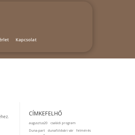
rlet
Kapcsolat
CÍMKEFELHŐ
éhez.
augusztus20
családi program
Duna-part
dunaföldvári vár
felmérés