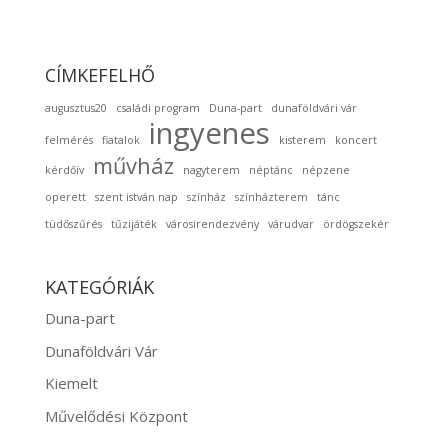
CÍMKEFELHŐ
augusztus20
családi program
Duna-part
dunaföldvári vár
ingyenes
felmérés
fiatalok
kisterem
koncert
művház
kérdőív
nagyterem
néptánc
népzene
operett
szent istván nap
színház
színházterem
tánc
tüdőszűrés
tűzijáték
városirendezvény
várudvar
ördögszekér
KATEGÓRIÁK
Duna-part
Dunaföldvári Vár
Kiemelt
Művelődési Központ