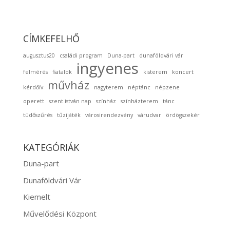
CÍMKEFELHŐ
augusztus20
családi program
Duna-part
dunaföldvári vár
ingyenes
felmérés
fiatalok
kisterem
koncert
művház
kérdőív
nagyterem
néptánc
népzene
operett
szent istván nap
színház
színházterem
tánc
tüdőszűrés
tűzijáték
városirendezvény
várudvar
ördögszekér
KATEGÓRIÁK
Duna-part
Dunaföldvári Vár
Kiemelt
Művelődési Központ