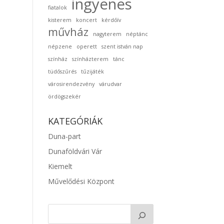
ingyenes
fiatalok
kisterem
koncert
kérdőív
művház
nagyterem
néptánc
népzene
operett
szent istván nap
színház
színházterem
tánc
tüdőszűrés
tűzijáték
városirendezvény
várudvar
ördögszekér
KATEGÓRIÁK
Duna-part
Dunaföldvári Vár
Kiemelt
Művelődési Központ