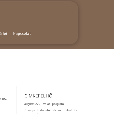
rlet
Kapcsolat
CÍMKEFELHŐ
éhez.
augusztus20
családi program
Duna-part
dunaföldvári vár
felmérés