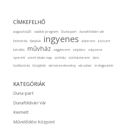
CÍMKEFELHŐ
augusztus20
családi program
Duna-part
dunaföldvári vár
ingyenes
felmérés
fiatalok
kisterem
koncert
művház
kérdőív
nagyterem
néptánc
népzene
operett
szent istván nap
színház
színházterem
tánc
tüdőszűrés
tűzijáték
városirendezvény
várudvar
ördögszekér
KATEGÓRIÁK
Duna-part
Dunaföldvári Vár
Kiemelt
Művelődési Központ