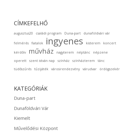
CÍMKEFELHŐ
augusztus20
családi program
Duna-part
dunaföldvári vár
ingyenes
felmérés
fiatalok
kisterem
koncert
művház
kérdőív
nagyterem
néptánc
népzene
operett
szent istván nap
színház
színházterem
tánc
tüdőszűrés
tűzijáték
városirendezvény
várudvar
ördögszekér
KATEGÓRIÁK
Duna-part
Dunaföldvári Vár
Kiemelt
Művelődési Központ