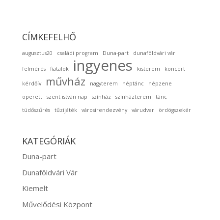
CÍMKEFELHŐ
augusztus20
családi program
Duna-part
dunaföldvári vár
ingyenes
felmérés
fiatalok
kisterem
koncert
művház
kérdőív
nagyterem
néptánc
népzene
operett
szent istván nap
színház
színházterem
tánc
tüdőszűrés
tűzijáték
városirendezvény
várudvar
ördögszekér
KATEGÓRIÁK
Duna-part
Dunaföldvári Vár
Kiemelt
Művelődési Központ