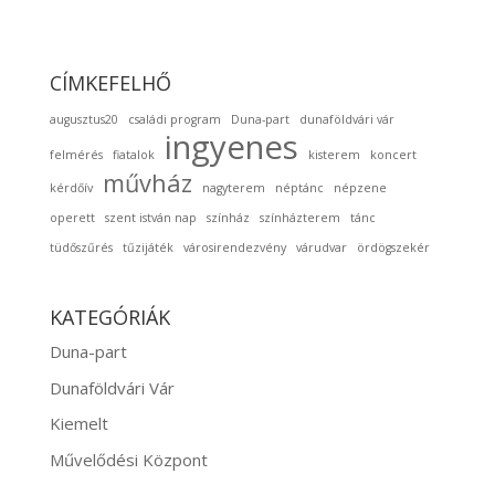
CÍMKEFELHŐ
augusztus20
családi program
Duna-part
dunaföldvári vár
ingyenes
felmérés
fiatalok
kisterem
koncert
művház
kérdőív
nagyterem
néptánc
népzene
operett
szent istván nap
színház
színházterem
tánc
tüdőszűrés
tűzijáték
városirendezvény
várudvar
ördögszekér
KATEGÓRIÁK
Duna-part
Dunaföldvári Vár
Kiemelt
Művelődési Központ