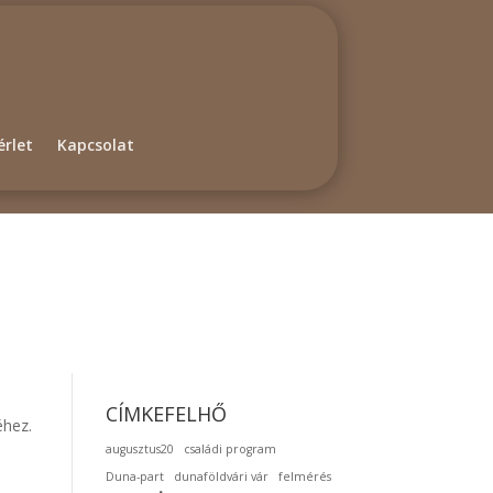
rlet
Kapcsolat
CÍMKEFELHŐ
éhez.
augusztus20
családi program
Duna-part
dunaföldvári vár
felmérés