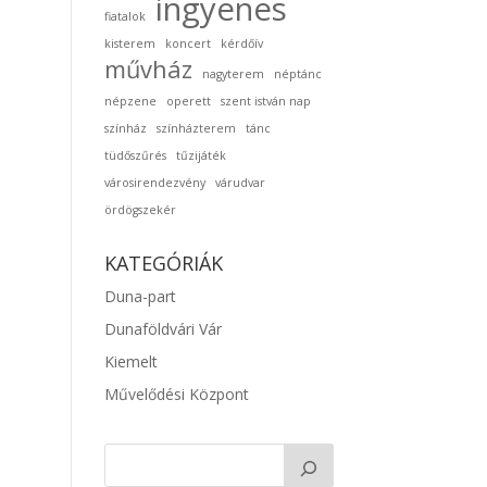
ingyenes
fiatalok
kisterem
koncert
kérdőív
művház
nagyterem
néptánc
népzene
operett
szent istván nap
színház
színházterem
tánc
tüdőszűrés
tűzijáték
városirendezvény
várudvar
ördögszekér
KATEGÓRIÁK
Duna-part
Dunaföldvári Vár
Kiemelt
Művelődési Központ