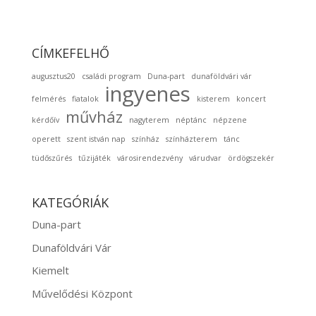
CÍMKEFELHŐ
augusztus20
családi program
Duna-part
dunaföldvári vár
ingyenes
felmérés
fiatalok
kisterem
koncert
művház
kérdőív
nagyterem
néptánc
népzene
operett
szent istván nap
színház
színházterem
tánc
tüdőszűrés
tűzijáték
városirendezvény
várudvar
ördögszekér
KATEGÓRIÁK
Duna-part
Dunaföldvári Vár
Kiemelt
Művelődési Központ