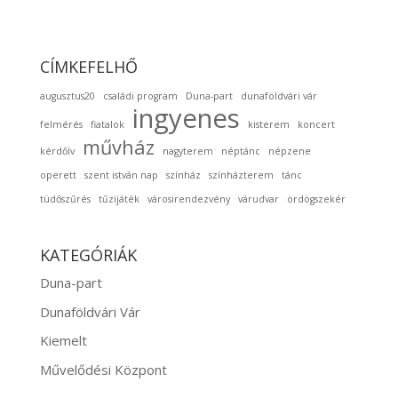
CÍMKEFELHŐ
augusztus20
családi program
Duna-part
dunaföldvári vár
ingyenes
felmérés
fiatalok
kisterem
koncert
művház
kérdőív
nagyterem
néptánc
népzene
operett
szent istván nap
színház
színházterem
tánc
tüdőszűrés
tűzijáték
városirendezvény
várudvar
ördögszekér
KATEGÓRIÁK
Duna-part
Dunaföldvári Vár
Kiemelt
Művelődési Központ