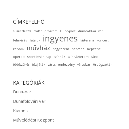
CÍMKEFELHŐ
augusztus20
családi program
Duna-part
dunaföldvári vár
ingyenes
felmérés
fiatalok
kisterem
koncert
művház
kérdőív
nagyterem
néptánc
népzene
operett
szent istván nap
színház
színházterem
tánc
tüdőszűrés
tűzijáték
városirendezvény
várudvar
ördögszekér
KATEGÓRIÁK
Duna-part
Dunaföldvári Vár
Kiemelt
Művelődési Központ